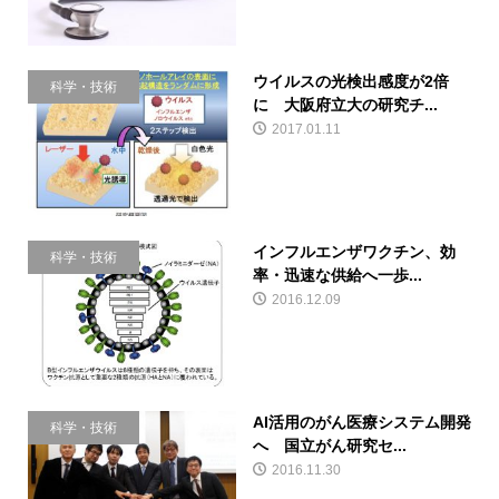
ウイルスの光検出感度が2倍
科学・技術
に 大阪府立大の研究チ...
2017.01.11
インフルエンザワクチン、効
科学・技術
率・迅速な供給へ一歩...
2016.12.09
AI活用のがん医療システム開発
科学・技術
へ 国立がん研究セ...
2016.11.30