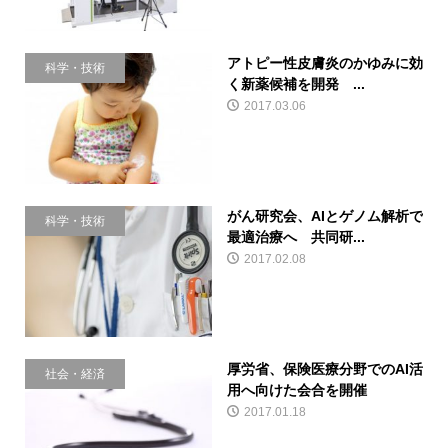
アトピー性皮膚炎のかゆみに効
科学・技術
く新薬候補を開発 ...
2017.03.06
がん研究会、AIとゲノム解析で
科学・技術
最適治療へ 共同研...
2017.02.08
厚労省、保険医療分野でのAI活
社会・経済
用へ向けた会合を開催
2017.01.18