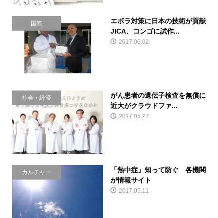
エボラ対策に日本の技術が貢献
国際
JICA、コンゴに試作...
2017.06.02
がん患者の遺伝子検査を無償に
社会・経済
近大がクラウドファ...
2017.05.27
「熱中症」知って防ぐ 各機関
カルチャー
が情報サイト
2017.05.11