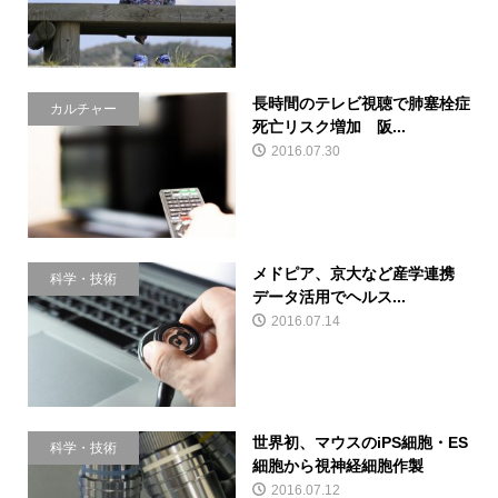
長時間のテレビ視聴で肺塞栓症
カルチャー
死亡リスク増加 阪...
2016.07.30
メドピア、京大など産学連携
科学・技術
データ活用でヘルス...
2016.07.14
世界初、マウスのiPS細胞・ES
科学・技術
細胞から視神経細胞作製
2016.07.12