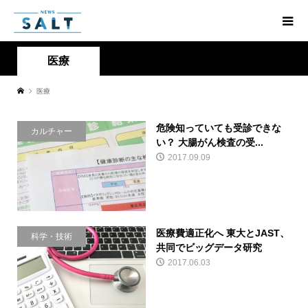
医療
医療
危険知っていても受診できな
カルチャー
い？ 大腸がん検査の受...
2017.09.09
医療費適正化へ 東大とJAST、
科学・技術
共同でビッグデータ研究
2017.06.03