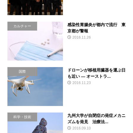
感染性胃腸炎が都内で流行 東
カルチャー
京都が警報
2016.11.26
ドローンが移植用臓器を運ぶ日
国際
も近い — オーストラ...
2016.11.23
九州大学が自閉症の発症メカニ
科学・技術
ズムを発見 治療法...
2016.09.10