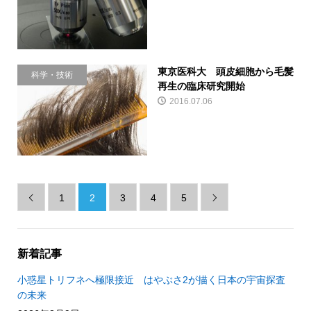
東京医科大 頭皮細胞から毛髪
科学・技術
再生の臨床研究開始
2016.07.06
1
2
3
4
5


新着記事
小惑星トリフネへ極限接近 はやぶさ2が描く日本の宇宙探査
の未来