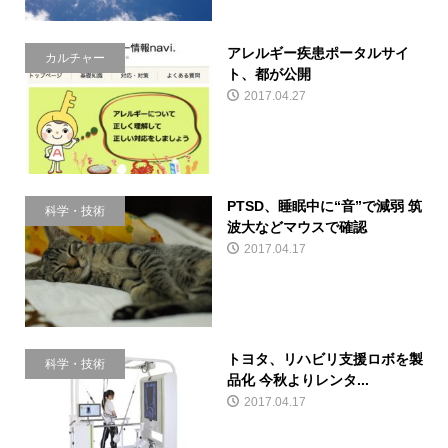
アレルギー疾患ポータルサイ
カルチャー
ト、都が公開
2017.04.27
PTSD、睡眠中に“音”で減弱 筑
科学・技術
波大などマウスで確認
2017.04.17
トヨタ、リハビリ支援ロボを製
科学・技術
品化 今秋よりレンタ...
2017.04.17