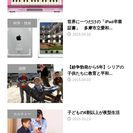
世界に一つだけの「iPad卒業
科学・技術
証書」 多摩市立愛和...
2015.04.10
【紛争勃発から5年】シリアの
国際
子供たちに教育と平和...
2015.04.03
子どもの6割以上が夜型生活
カルチャー
2015.03.23