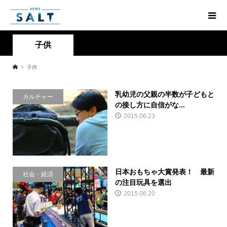
子供
子供
乳幼児の父親の半数が子どもと
カルチャー
の接し方に自信がな...
2015.06.23
日本おもちゃ大賞発表！ 最新
社会・経済
の注目玩具を選出
2015.06.20