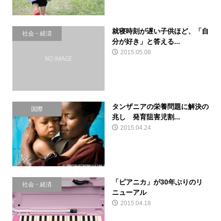
就寝時刻が遅い子供ほど、「自
社会・経済
分が好き」と答える...
2015.05.08
タンザニアの栄養問題に解決の
国際
兆し 発育阻害児割...
2015.04.24
「ピアニカ」が30年ぶりのリ
社会・経済
ニューアル
2015.04.18