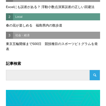
Excelにも誤差がある？ 浮動小数点演算誤差の正しい回避法
2
Local
春の花が楽しめる 福島県内の散歩道
3
社会・経済
東京五輪開催まで500日 競技種目のスポーツピトグラムを発
表
記事検索